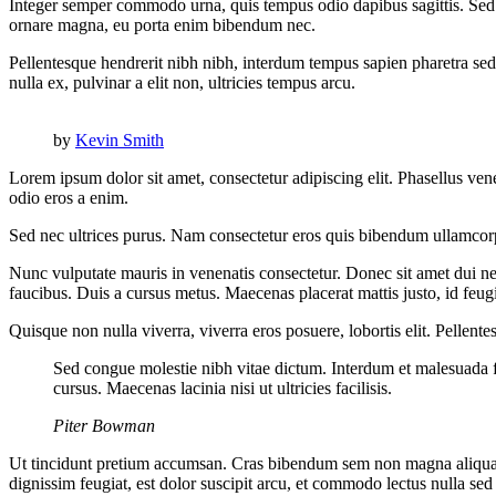
Integer semper commodo urna, quis tempus odio dapibus sagittis. Se
ornare magna, eu porta enim bibendum nec.
Pellentesque hendrerit nibh nibh, interdum tempus sapien pharetra sed. 
nulla ex, pulvinar a elit non, ultricies tempus arcu.
by
Kevin Smith
Lorem ipsum dolor sit amet, consectetur adipiscing elit. Phasellus vene
odio eros a enim.
Sed nec ultrices purus. Nam consectetur eros quis bibendum ullamcorper
Nunc vulputate mauris in venenatis consectetur. Donec sit amet dui nec
faucibus. Duis a cursus metus. Maecenas placerat mattis justo, id feugia
Quisque non nulla viverra, viverra eros posuere, lobortis elit. Pellent
Sed congue molestie nibh vitae dictum. Interdum et malesuada fa
cursus. Maecenas lacinia nisi ut ultricies facilisis.
Piter Bowman
Ut tincidunt pretium accumsan. Cras bibendum sem non magna aliquam, 
dignissim feugiat, est dolor suscipit arcu, et commodo lectus nulla sed