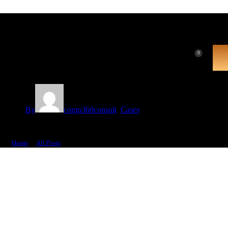
0
By
comp360consult
Cases
February 22, 2020
10 easy things you can do to save endangered species
Home
All Posts
...
10 easy things you can do to save endangered...