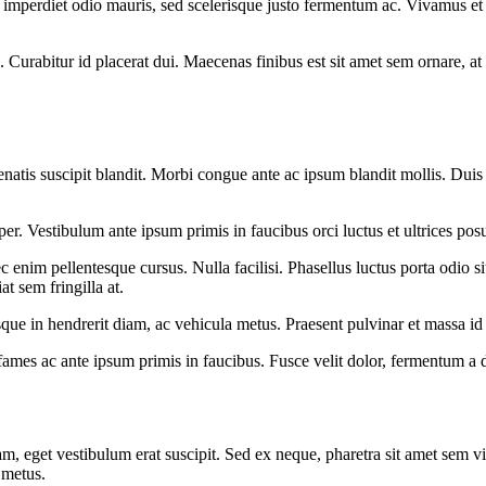
d imperdiet odio mauris, sed scelerisque justo fermentum ac. Vivamus
Curabitur id placerat dui. Maecenas finibus est sit amet sem ornare, at 
natis suscipit blandit. Morbi congue ante ac ipsum blandit mollis. Duis p
. Vestibulum ante ipsum primis in faucibus orci luctus et ultrices posu
 enim pellentesque cursus. Nulla facilisi. Phasellus luctus porta odio s
t sem fringilla at.
esque in hendrerit diam, ac vehicula metus. Praesent pulvinar et massa id 
mes ac ante ipsum primis in faucibus. Fusce velit dolor, fermentum a du
eget vestibulum erat suscipit. Sed ex neque, pharetra sit amet sem vita
 metus.