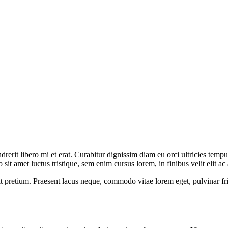
hendrerit libero mi et erat. Curabitur dignissim diam eu orci ultricies te
it amet luctus tristique, sem enim cursus lorem, in finibus velit elit a
it pretium. Praesent lacus neque, commodo vitae lorem eget, pulvinar fri