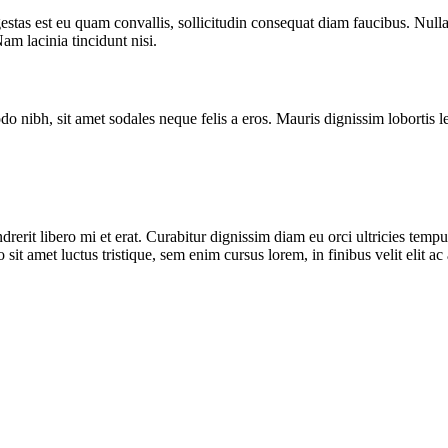
estas est eu quam convallis, sollicitudin consequat diam faucibus. Nulla
m lacinia tincidunt nisi.
do nibh, sit amet sodales neque felis a eros. Mauris dignissim lobortis l
hendrerit libero mi et erat. Curabitur dignissim diam eu orci ultricies te
it amet luctus tristique, sem enim cursus lorem, in finibus velit elit a