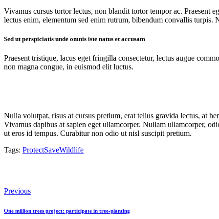
Vivamus cursus tortor lectus, non blandit tortor tempor ac. Praesent eg
lectus enim, elementum sed enim rutrum, bibendum convallis turpis. Na
Sed ut perspiciatis unde omnis iste natus et accusam
Praesent tristique, lacus eget fringilla consectetur, lectus augue commo
non magna congue, in euismod elit luctus.
Nulla volutpat, risus at cursus pretium, erat tellus gravida lectus, at 
Vivamus dapibus at sapien eget ullamcorper. Nullam ullamcorper, odio s
ut eros id tempus. Curabitur non odio ut nisl suscipit pretium.
Tags:
Protect
Save
Wildlife
Previous
Post
One million trees project: participate in tree-planting
navigation