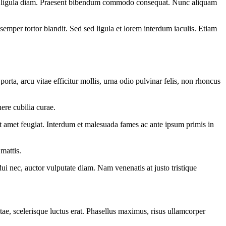
 et ligula diam. Praesent bibendum commodo consequat. Nunc aliquam
semper tortor blandit. Sed sed ligula et lorem interdum iaculis. Etiam
orta, arcu vitae efficitur mollis, urna odio pulvinar felis, non rhoncus
ere cubilia curae.
it amet feugiat. Interdum et malesuada fames ac ante ipsum primis in
mattis.
i nec, auctor vulputate diam. Nam venenatis at justo tristique
e, scelerisque luctus erat. Phasellus maximus, risus ullamcorper