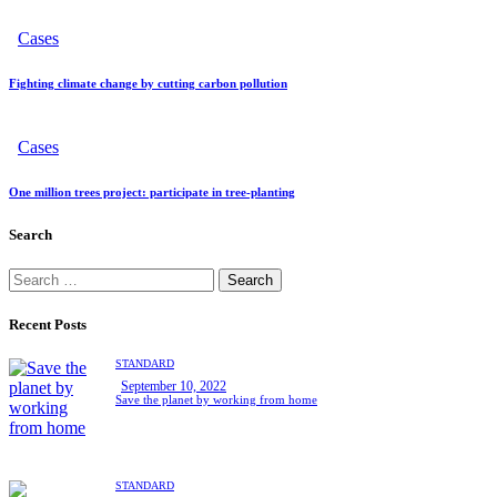
Cases
Fighting climate change by cutting carbon pollution
Cases
One million trees project: participate in tree-planting
Search
Search
for:
Recent Posts
STANDARD
September 10, 2022
Save the planet by working from home
STANDARD